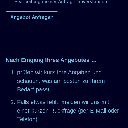
Bearbeitung meiner Anfrage einverstanden.
Angebot Anfragen
A
lt
e
r
n
a
ti
Nach Eingang Ihres Angebotes …
v
e
prüfen wir kurz Ihre Angaben und
:
schauen, was am besten zu Ihrem
Bedarf passt.
Falls etwas fehlt, melden wir uns mit
einer kurzen Rückfrage (per E-Mail oder
Telefon).