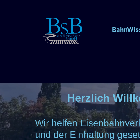
BahnWis
Herzlich Wil
Wir helfen Eisenbahnverk
und der Einhaltung geset