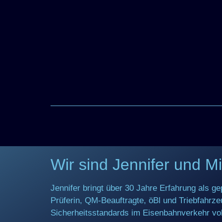
Wir sind
Jennifer und M
Jennifer bringt über 30 Jahre Erfahrung als ge
Prüferin, QM-Beauftragte, öBl und Triebfahrze
Sicherheitsstandards im Eisenbahnverkehr voll