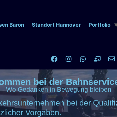
sen Baron
Standort Hannover
Portfolio
lkommen bei der Bahnservi
Wo Gedanken in Bewegung bleiben
ehrsunternehmen bei der Qualifiz
zlicher Vorgaben.