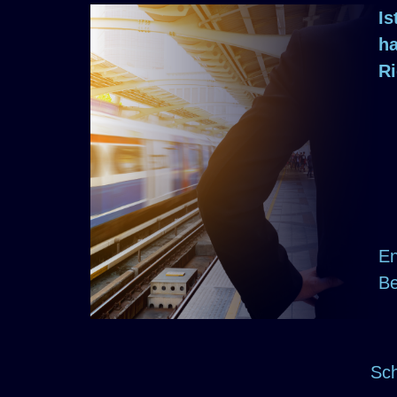
Is
ha
Ri
.
En
Be
Sch